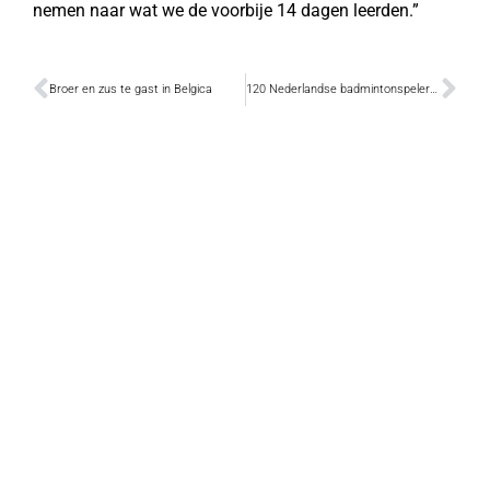
nemen naar wat we de voorbije 14 dagen leerden.”
Broer en zus te gast in Belgica
120 Nederlandse badmintonspelers zakken af naar onze stad