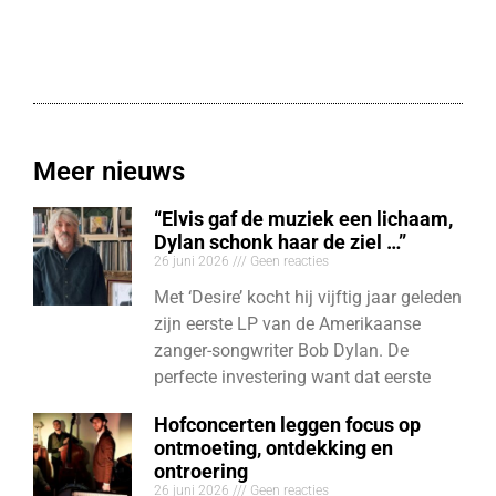
Meer nieuws
“Elvis gaf de muziek een lichaam,
Dylan schonk haar de ziel …”
26 juni 2026
Geen reacties
Met ‘Desire’ kocht hij vijftig jaar geleden
zijn eerste LP van de Amerikaanse
zanger-songwriter Bob Dylan. De
perfecte investering want dat eerste
Hofconcerten leggen focus op
ontmoeting, ontdekking en
ontroering
26 juni 2026
Geen reacties