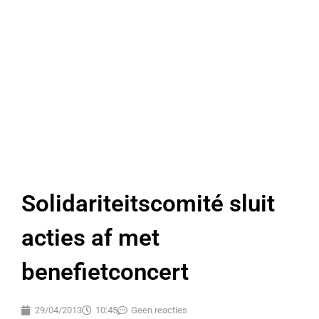
Solidariteitscomité sluit
acties af met
benefietconcert
29/04/2013
10:45
Geen reacties