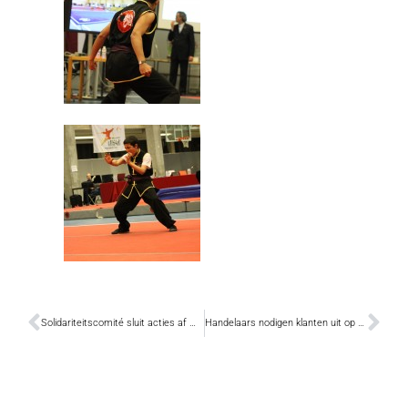
Solidariteitscomité sluit acties af met benefietconcert
Handelaars nodigen klanten uit op exclusieve filmvertoning