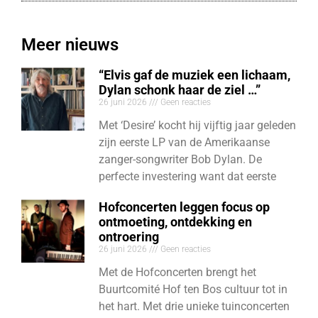
Meer nieuws
“Elvis gaf de muziek een lichaam,
Dylan schonk haar de ziel …”
26 juni 2026
Geen reacties
Met ‘Desire’ kocht hij vijftig jaar geleden
zijn eerste LP van de Amerikaanse
zanger-songwriter Bob Dylan. De
perfecte investering want dat eerste
Hofconcerten leggen focus op
ontmoeting, ontdekking en
ontroering
26 juni 2026
Geen reacties
Met de Hofconcerten brengt het
Buurtcomité Hof ten Bos cultuur tot in
het hart. Met drie unieke tuinconcerten