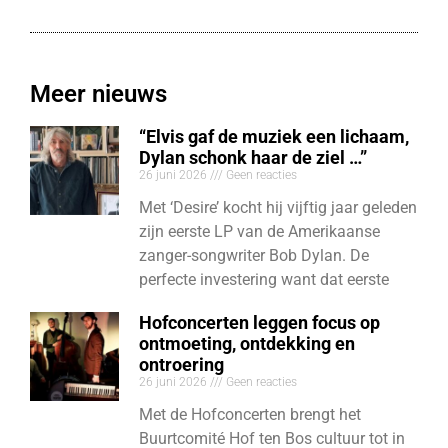
Meer nieuws
“Elvis gaf de muziek een lichaam,
Dylan schonk haar de ziel …”
26 juni 2026
Geen reacties
Met ‘Desire’ kocht hij vijftig jaar geleden
zijn eerste LP van de Amerikaanse
zanger-songwriter Bob Dylan. De
perfecte investering want dat eerste
Hofconcerten leggen focus op
ontmoeting, ontdekking en
ontroering
26 juni 2026
Geen reacties
Met de Hofconcerten brengt het
Buurtcomité Hof ten Bos cultuur tot in