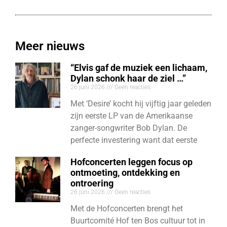
Meer nieuws
“Elvis gaf de muziek een lichaam,
Dylan schonk haar de ziel …”
26 juni 2026
Geen reacties
Met ‘Desire’ kocht hij vijftig jaar geleden
zijn eerste LP van de Amerikaanse
zanger-songwriter Bob Dylan. De
perfecte investering want dat eerste
Hofconcerten leggen focus op
ontmoeting, ontdekking en
ontroering
26 juni 2026
Geen reacties
Met de Hofconcerten brengt het
Buurtcomité Hof ten Bos cultuur tot in