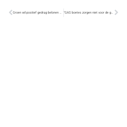
Groen wil positief gedrag belonen met een GABY
“GAS boetes zorgen niet voor de gevreesde heksenjacht”