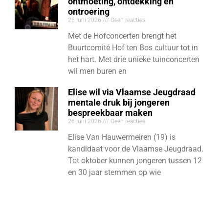
ontmoeting, ontdekking en
ontroering
26 juni 2026
Geen reacties
Met de Hofconcerten brengt het
Buurtcomité Hof ten Bos cultuur tot in
het hart. Met drie unieke tuinconcerten
wil men buren en
Elise wil via Vlaamse Jeugdraad
mentale druk bij jongeren
bespreekbaar maken
26 juni 2026
Geen reacties
Elise Van Hauwermeiren (19) is
kandidaat voor de Vlaamse Jeugdraad.
Tot oktober kunnen jongeren tussen 12
en 30 jaar stemmen op wie