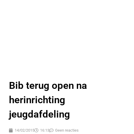
Bib terug open na
herinrichting
jeugdafdeling
14/02/2015
16:13
Geen reacties