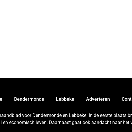
e
Dendermonde
Lebbeke
Adverteren
Cont
 maandblad voor Dendermonde en Lebbeke. In de eerste plaats bren
aal en economisch leven. Daarnaast gaat ook aandacht naar het v