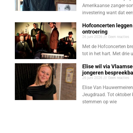
Amerikaanse zanger-son
investering want dat eer
Hofconcerten leggen 
ontroering
26 juni 2026
Geen reacties
Met de Hofconcerten bre
tot in het hart. Met dri
Elise wil via Vlaams
jongeren bespreekb
26 juni 2026
Geen reacties
Elise Van Hauwermeiren
Jeugdraad. Tot oktober 
stemmen op wie