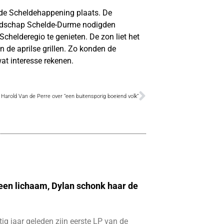
de Scheldehappening plaats. De
andschap Schelde-Durme nodigden
chelderegio te genieten. De zon liet het
 de aprilse grillen. Zo konden de
wat interesse rekenen.
Harold Van de Perre over “een buitensporig boeiend volk”
 een lichaam, Dylan schonk haar de
ftig jaar geleden zijn eerste LP van de