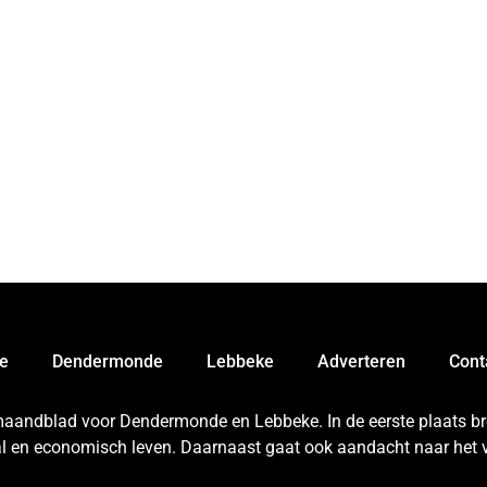
e
Dendermonde
Lebbeke
Adverteren
Cont
 maandblad voor Dendermonde en Lebbeke. In de eerste plaats bren
aal en economisch leven. Daarnaast gaat ook aandacht naar het v