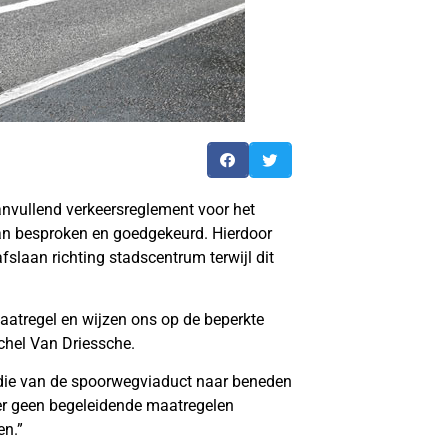
anvullend verkeersreglement voor het
aan besproken en goedgekeurd. Hierdoor
fslaan richting stadscentrum terwijl dit
atregel en wijzen ons op de beperkte
ichel Van Driessche.
die van de spoorwegviaduct naar beneden
at er geen begeleidende maatregelen
en.”