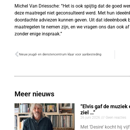
Michel Van Driessche: “Het is ook spijtig dat de goed w
deze maatregel niet geconsulteerd werd. Met hun ideeënb
doordachte adviezen kunnen geven. Uit dat ideeënboek bl
maatregelen te nemen zijn, en we vragen ons dan ook af
zonder enige inspraak.”
Nieuw jeugd- en dienstencentrum klaar voor aanbesteding
Meer nieuws
“Elvis gaf de muziek
ziel …”
26 juni 2026
Geen reacties
Met ‘Desire’ kocht hij vij