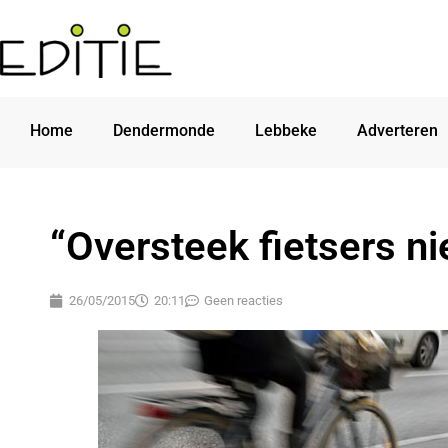
Home
Dendermonde
Lebbeke
Adverteren
“Oversteek fietsers ni
26/05/2015
20:11
Geen reacties