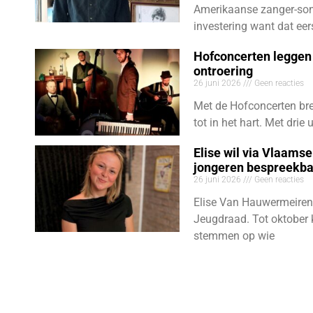
Amerikaanse zanger-son
investering want dat eer
Hofconcerten leggen 
ontroering
26 juni 2026
Geen reacties
Met de Hofconcerten bre
tot in het hart. Met dri
Elise wil via Vlaams
jongeren bespreekb
26 juni 2026
Geen reacties
Elise Van Hauwermeiren
Jeugdraad. Tot oktober 
stemmen op wie