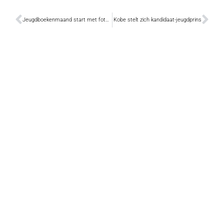
Jeugdboekenmaand start met fotoshoot
Kobe stelt zich kandidaat-jeugdprins