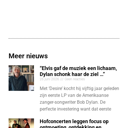
Meer nieuws
“Elvis gaf de muziek een lichaam,
Dylan schonk haar de ziel …”
26 juni 2026
Geen reacties
Met ‘Desire’ kocht hij vijftig jaar geleden
zijn eerste LP van de Amerikaanse
zanger-songwriter Bob Dylan. De
perfecte investering want dat eerste
Hofconcerten leggen focus op
ontmoeting, ontdekking en