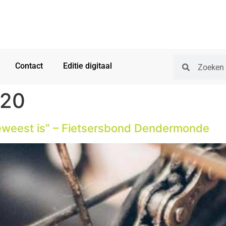
Contact
Editie digitaal
020
geweest is” – Fietsersbond Dendermonde