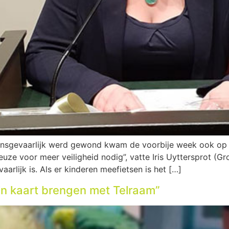
evensgevaarlijk werd gewond kwam de voorbije week ook op
euze voor meer veiligheid nodig”, vatte Iris Uyttersprot (Gro
arlijk is. Als er kinderen meefietsen is het […]
n kaart brengen met Telraam”