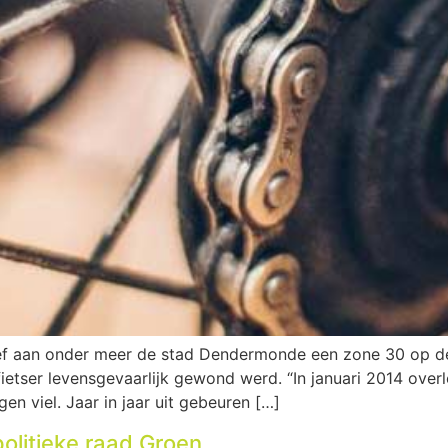
ef aan onder meer de stad Dendermonde een zone 30 op de 
fietser levensgevaarlijk gewond werd. “In januari 2014 over
en viel. Jaar in jaar uit gebeuren […]
politieke raad Groen