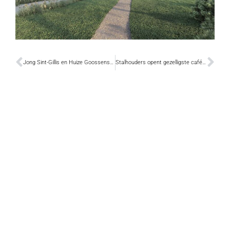
Jong Sint-Gillis en Huize Goossens Appels slaan handen in elkaar
Stalhouders opent gezelligste café van Sint-Gillis