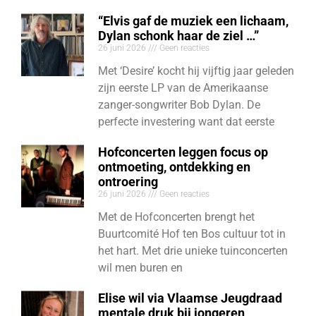
“Elvis gaf de muziek een lichaam,
Dylan schonk haar de ziel …”
26 juni 2026
Geen reacties
Met ‘Desire’ kocht hij vijftig jaar geleden
zijn eerste LP van de Amerikaanse
zanger-songwriter Bob Dylan. De
perfecte investering want dat eerste
Hofconcerten leggen focus op
ontmoeting, ontdekking en
ontroering
26 juni 2026
Geen reacties
Met de Hofconcerten brengt het
Buurtcomité Hof ten Bos cultuur tot in
het hart. Met drie unieke tuinconcerten
wil men buren en
Elise wil via Vlaamse Jeugdraad
mentale druk bij jongeren