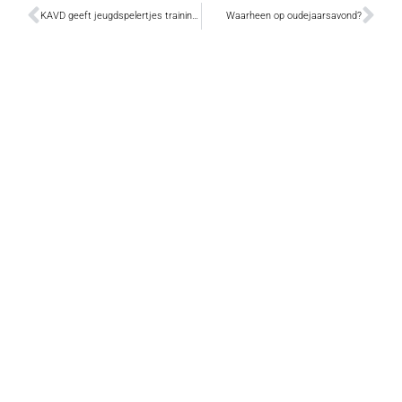
KAVD geeft jeugdspelertjes training op maat
Waarheen op oudejaarsavond?