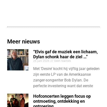
Meer nieuws
“Elvis gaf de muziek een lichaam,
Dylan schonk haar de ziel …”
26 juni 2026
Geen reacties
Met ‘Desire’ kocht hij vijftig jaar geleden
zijn eerste LP van de Amerikaanse
zanger-songwriter Bob Dylan. De
perfecte investering want dat eerste
Hofconcerten leggen focus op
ontmoeting, ontdekking en
ontroering