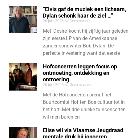
“Elvis gaf de muziek een lichaam,
Dylan schonk haar de ziel …”
26 juni 2026
Geen reacties
Met ‘Desire’ kocht hij vijftig jaar geleden
zijn eerste LP van de Amerikaanse
zanger-songwriter Bob Dylan. De
perfecte investering want dat eerste
Hofconcerten leggen focus op
ontmoeting, ontdekking en
ontroering
26 juni 2026
Geen reacties
Met de Hofconcerten brengt het
Buurtcomité Hof ten Bos cultuur tot in
het hart. Met drie unieke tuinconcerten
wil men buren en
Elise wil via Vlaamse Jeugdraad
mentale druk bij jongeren