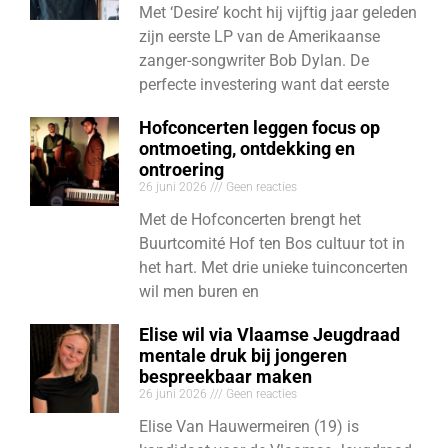
Met ‘Desire’ kocht hij vijftig jaar geleden
zijn eerste LP van de Amerikaanse
zanger-songwriter Bob Dylan. De
perfecte investering want dat eerste
Hofconcerten leggen focus op
ontmoeting, ontdekking en
ontroering
26 juni 2026
Geen reacties
Met de Hofconcerten brengt het
Buurtcomité Hof ten Bos cultuur tot in
het hart. Met drie unieke tuinconcerten
wil men buren en
Elise wil via Vlaamse Jeugdraad
mentale druk bij jongeren
bespreekbaar maken
26 juni 2026
Geen reacties
Elise Van Hauwermeiren (19) is