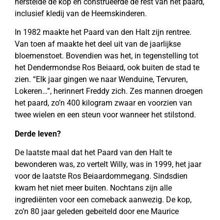
herstelde de kop en construeerde de rest van het paard,
inclusief kledij van de Heemskinderen.
In 1982 maakte het Paard van den Halt zijn rentree.
Van toen af maakte het deel uit van de jaarlijkse
bloemenstoet. Bovendien was het, in tegenstelling tot
het Dendermondse Ros Beiaard, ook buiten de stad te
zien. “Elk jaar gingen we naar Wenduine, Tervuren,
Lokeren…”, herinnert Freddy zich. Zes mannen droegen
het paard, zo’n 400 kilogram zwaar en voorzien van
twee wielen en een steun voor wanneer het stilstond.
Derde leven?
De laatste maal dat het Paard van den Halt te
bewonderen was, zo vertelt Willy, was in 1999, het jaar
voor de laatste Ros Beiaardommegang. Sindsdien
kwam het niet meer buiten. Nochtans zijn alle
ingrediënten voor een comeback aanwezig. De kop,
zo’n 80 jaar geleden gebeiteld door ene Maurice