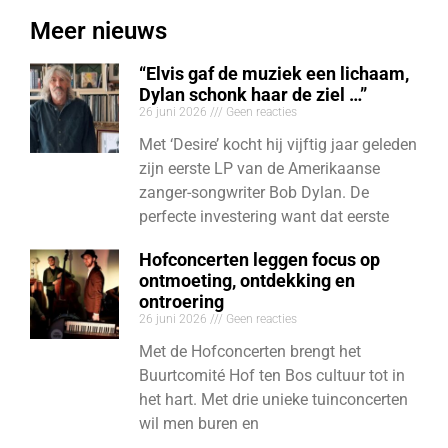
Meer nieuws
“Elvis gaf de muziek een lichaam,
Dylan schonk haar de ziel …”
26 juni 2026
Geen reacties
Met ‘Desire’ kocht hij vijftig jaar geleden
zijn eerste LP van de Amerikaanse
zanger-songwriter Bob Dylan. De
perfecte investering want dat eerste
Hofconcerten leggen focus op
ontmoeting, ontdekking en
ontroering
26 juni 2026
Geen reacties
Met de Hofconcerten brengt het
Buurtcomité Hof ten Bos cultuur tot in
het hart. Met drie unieke tuinconcerten
wil men buren en