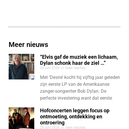
Meer nieuws
“Elvis gaf de muziek een lichaam,
Dylan schonk haar de ziel …”
26 juni 2026
Geen reacties
Met ‘Desire’ kocht hij vijftig jaar geleden
zijn eerste LP van de Amerikaanse
zanger-songwriter Bob Dylan. De
perfecte investering want dat eerste
Hofconcerten leggen focus op
ontmoeting, ontdekking en
ontroering
26 juni 2026
Geen reacties