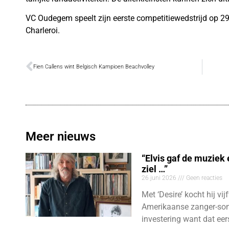
VC Oudegem speelt zijn eerste competitiewedstrijd op 
Charleroi.
Fien Callens wint Belgisch Kampioen Beachvolley
Meer nieuws
“Elvis gaf de muziek
ziel …”
26 juni 2026
Geen reacties
Met ‘Desire’ kocht hij vij
Amerikaanse zanger-son
investering want dat eer