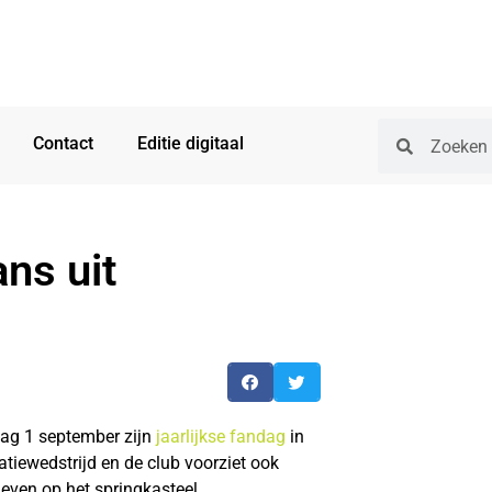
Contact
Editie digitaal
ns uit
ag 1 september zijn
jaarlijkse fandag
in
tiewedstrijd en de club voorziet ook
tleven op het springkasteel.