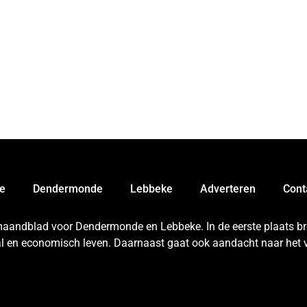
e
Dendermonde
Lebbeke
Adverteren
Cont
 maandblad voor Dendermonde en Lebbeke. In de eerste plaats bren
aal en economisch leven. Daarnaast gaat ook aandacht naar het v