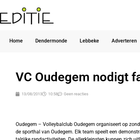
Home
Dendermonde
Lebbeke
Adverteren
VC Oudegem nodigt fa
13/08/2013
10:58
Geen reacties
Oudegem – Volleybalclub Oudegem organiseert op zond
de sporthal van Oudegem. Elk team speelt een demonstra
talrijke randactiviteiten. De allerkleinsten kunnen zich ui