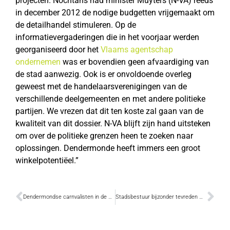
projecten. Nochtans had minister Muyters (N-VA) reeds
in december 2012 de nodige budgetten vrijgemaakt om
de detailhandel stimuleren. Op de
informatievergaderingen die in het voorjaar werden
georganiseerd door het
Vlaams agentschap
ondernemen
was er bovendien geen afvaardiging van
de stad aanwezig. Ook is er onvoldoende overleg
geweest met de handelaarsverenigingen van de
verschillende deelgemeenten en met andere politieke
partijen. We vrezen dat dit ten koste zal gaan van de
kwaliteit van dit dossier. N-VA blijft zijn hand uitsteken
om over de politieke grenzen heen te zoeken naar
oplossingen. Dendermonde heeft immers een groot
winkelpotentiëel.”
Dendermondse carnvalisten in de bres voor Aalsterse carnavalgroep
Stadsbestuur bijzonder tevreden met premie voor Scheepvaartmuseum