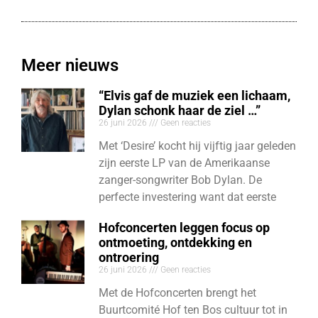
Meer nieuws
“Elvis gaf de muziek een lichaam,
Dylan schonk haar de ziel …”
26 juni 2026
Geen reacties
Met ‘Desire’ kocht hij vijftig jaar geleden
zijn eerste LP van de Amerikaanse
zanger-songwriter Bob Dylan. De
perfecte investering want dat eerste
Hofconcerten leggen focus op
ontmoeting, ontdekking en
ontroering
26 juni 2026
Geen reacties
Met de Hofconcerten brengt het
Buurtcomité Hof ten Bos cultuur tot in