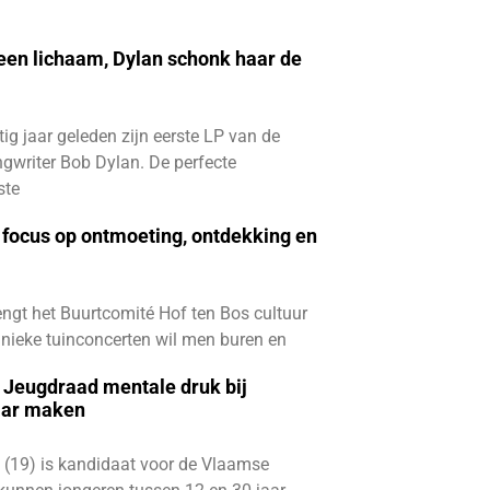
 een lichaam, Dylan schonk haar de
ftig jaar geleden zijn eerste LP van de
gwriter Bob Dylan. De perfecte
ste
focus op ontmoeting, ontdekking en
ngt het Buurtcomité Hof ten Bos cultuur
e unieke tuinconcerten wil men buren en
e Jeugdraad mentale druk bij
aar maken
 (19) is kandidaat voor de Vlaamse