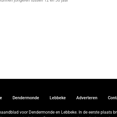
kunnen jongeren tussen 12 en 30 jaar
e
Dendermonde
Lebbeke
Adverteren
Cont
 maandblad voor Dendermonde en Lebbeke. In de eerste plaats bren