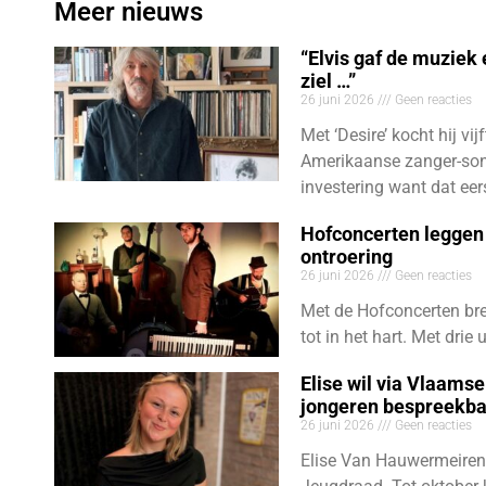
Meer nieuws
“Elvis gaf de muziek
ziel …”
26 juni 2026
Geen reacties
Met ‘Desire’ kocht hij vij
Amerikaanse zanger-son
investering want dat eer
Hofconcerten leggen 
ontroering
26 juni 2026
Geen reacties
Met de Hofconcerten bre
tot in het hart. Met dri
Elise wil via Vlaams
jongeren bespreekb
26 juni 2026
Geen reacties
Elise Van Hauwermeiren