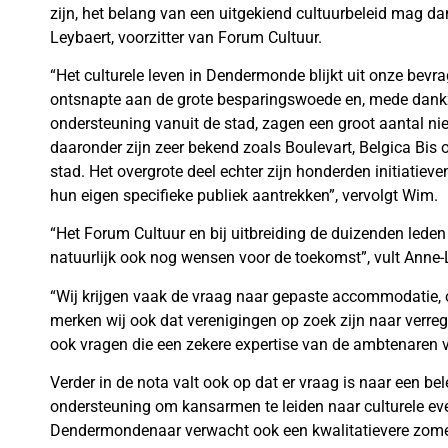
zijn, het belang van een uitgekiend cultuurbeleid mag d
Leybaert, voorzitter van Forum Cultuur.
“Het culturele leven in Dendermonde blijkt uit onze bevr
ontsnapte aan de grote besparingswoede en, mede dankzi
ondersteuning vanuit de stad, zagen een groot aantal nieu
daaronder zijn zeer bekend zoals Boulevart, Belgica Bis of
stad. Het overgrote deel echter zijn honderden initiatiev
hun eigen specifieke publiek aantrekken”, vervolgt Wim.
“Het Forum Cultuur en bij uitbreiding de duizenden led
natuurlijk ook nog wensen voor de toekomst”, vult Anne-
“Wij krijgen vaak de vraag naar gepaste accommodatie, 
merken wij ook dat verenigingen op zoek zijn naar ver
ook vragen die een zekere expertise van de ambtenaren 
Verder in de nota valt ook op dat er vraag is naar een bele
ondersteuning om kansarmen te leiden naar culturele e
Dendermondenaar verwacht ook een kwalitatievere zomer