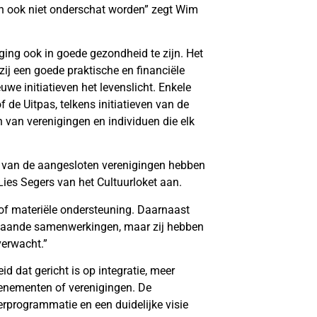
an ook niet onderschat worden” zegt Wim
aging ook in goede gezondheid te zijn. Het
j een goede praktische en financiële
we initiatieven het levenslicht. Enkele
 de Uitpas, telkens initiatieven van de
en van verenigingen en individuen die elk
en van de aangesloten verenigingen hebben
Lies Segers van het Cultuurloket aan.
of materiële ondersteuning. Daarnaast
regaande samenwerkingen, maar zij hebben
verwacht.”
id dat gericht is op integratie, meer
venementen of verenigingen. De
programmatie en een duidelijke visie