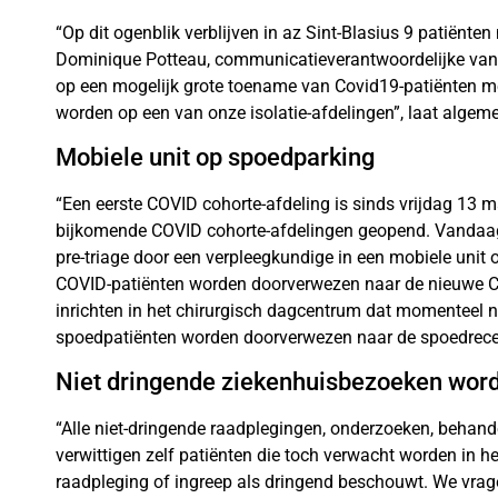
“Op dit ogenblik verblijven in az Sint-Blasius 9 patiënt
Dominique Potteau, communicatieverantwoordelijke van 
op een mogelijk grote toename van Covid19-patiënten m
worden op een van onze isolatie-afdelingen”, laat algeme
Mobiele unit op spoedparking
“Een eerste COVID cohorte-afdeling is sinds vrijdag 13 
bijkomende COVID cohorte-afdelingen geopend. Vandaag
pre-triage door een verpleegkundige in een mobiele unit
COVID-patiënten worden doorverwezen naar de nieuwe C
inrichten in het chirurgisch dagcentrum dat momenteel n
spoedpatiënten worden doorverwezen naar de spoedrecep
Niet dringende ziekenhuisbezoeken word
“Alle niet-dringende raadplegingen, onderzoeken, behande
verwittigen zelf patiënten die toch verwacht worden in h
raadpleging of ingreep als dringend beschouwt. We vra