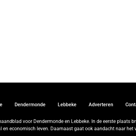
e
Dendermonde
Lebbeke
Adverteren
Cont
 maandblad voor Dendermonde en Lebbeke. In de eerste plaats bren
aal en economisch leven. Daarnaast gaat ook aandacht naar het v