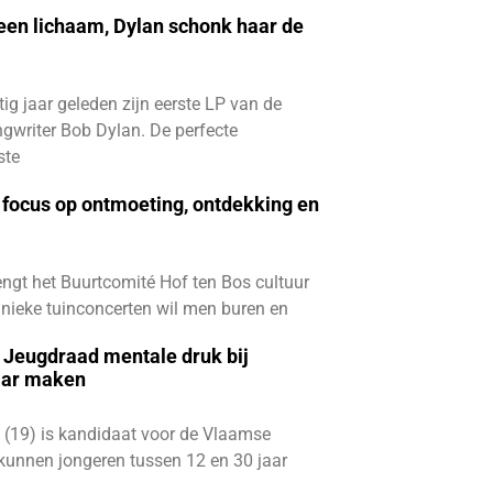
 een lichaam, Dylan schonk haar de
ftig jaar geleden zijn eerste LP van de
gwriter Bob Dylan. De perfecte
ste
focus op ontmoeting, ontdekking en
ngt het Buurtcomité Hof ten Bos cultuur
e unieke tuinconcerten wil men buren en
e Jeugdraad mentale druk bij
aar maken
 (19) is kandidaat voor de Vlaamse
kunnen jongeren tussen 12 en 30 jaar