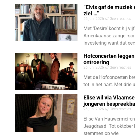
“Elvis gaf de muziek
ziel …”
26 juni 2026
Geen reacties
Met ‘Desire’ kocht hij vij
Amerikaanse zanger-son
investering want dat eer
Hofconcerten leggen 
ontroering
26 juni 2026
Geen reacties
Met de Hofconcerten bre
tot in het hart. Met dri
Elise wil via Vlaams
jongeren bespreekb
26 juni 2026
Geen reacties
Elise Van Hauwermeiren
Jeugdraad. Tot oktober 
stemmen op wie