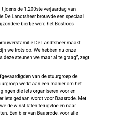
n tijdens de 1.200ste verjaardag van
lie De Landtsheer brouwde een speciaal
jzondere biertje werd het Bostroës
e brouwersfamilie De Landtsheer maakt
zijn we trots op. We hebben nu onze
als deze steunen we maar al te graag”, zegt
fgevaardigden van de stuurgroep de
stuurgroep werkt aan een manier om het
gingen die iets organiseren voor en
t er iets gedaan wordt voor Baasrode. Met
we de winst laten terugvloeien naar
ten. Een bier van Baasrode, voor alle