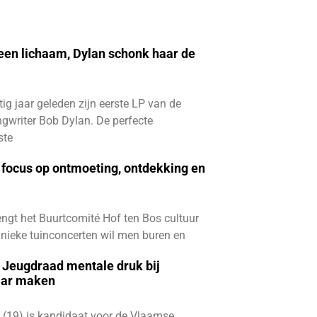
 een lichaam, Dylan schonk haar de
ftig jaar geleden zijn eerste LP van de
gwriter Bob Dylan. De perfecte
ste
focus op ontmoeting, ontdekking en
ngt het Buurtcomité Hof ten Bos cultuur
e unieke tuinconcerten wil men buren en
e Jeugdraad mentale druk bij
aar maken
 (19) is kandidaat voor de Vlaamse