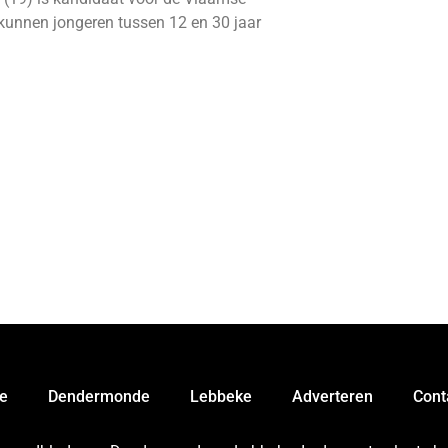
kunnen jongeren tussen 12 en 30 jaar
e
Dendermonde
Lebbeke
Adverteren
Cont