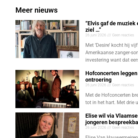
Meer nieuws
“Elvis gaf de muziek
ziel …”
26 juni 2026
Geen reacties
Met ‘Desire’ kocht hij vij
Amerikaanse zanger-son
investering want dat eer
Hofconcerten leggen 
ontroering
26 juni 2026
Geen reacties
Met de Hofconcerten bre
tot in het hart. Met dri
Elise wil via Vlaams
jongeren bespreekb
26 juni 2026
Geen reacties
Elise Van Hauwermeiren