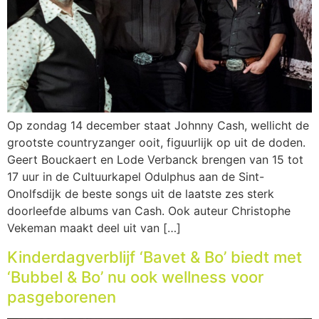
Op zondag 14 december staat Johnny Cash, wellicht de
grootste countryzanger ooit, figuurlijk op uit de doden.
Geert Bouckaert en Lode Verbanck brengen van 15 tot
17 uur in de Cultuurkapel Odulphus aan de Sint-
Onolfsdijk de beste songs uit de laatste zes sterk
doorleefde albums van Cash. Ook auteur Christophe
Vekeman maakt deel uit van […]
Kinderdagverblijf ‘Bavet & Bo’ biedt met
‘Bubbel & Bo’ nu ook wellness voor
pasgeborenen