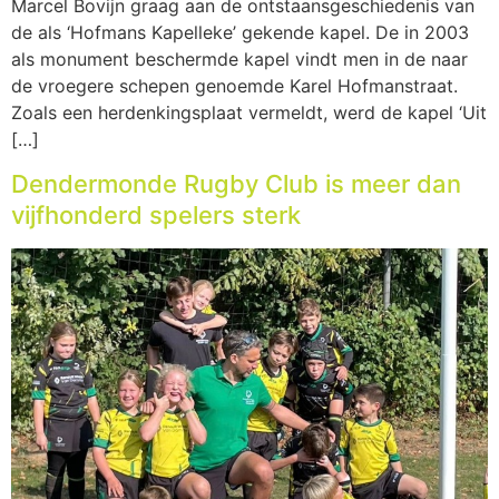
Marcel Bovijn graag aan de ontstaansgeschiedenis van
de als ‘Hofmans Kapelleke’ gekende kapel. De in 2003
als monument beschermde kapel vindt men in de naar
de vroegere schepen genoemde Karel Hofmanstraat.
Zoals een herdenkingsplaat vermeldt, werd de kapel ‘Uit
[…]
Dendermonde Rugby Club is meer dan
vijfhonderd spelers sterk