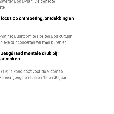
gwriter Bob Dylan. De perfecte
ste
focus op ontmoeting, ontdekking en
ngt het Buurtcomité Hof ten Bos cultuur
e unieke tuinconcerten wil men buren en
e Jeugdraad mentale druk bij
aar maken
 (19) is kandidaat voor de Vlaamse
kunnen jongeren tussen 12 en 30 jaar