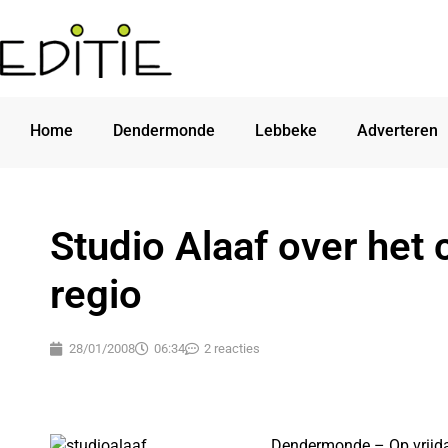
Home
Dendermonde
Lebbeke
Adverteren
Studio Alaaf over het 
regio
28/01/2008
06:34
2 reacties
Dendermonde – Op vrijda