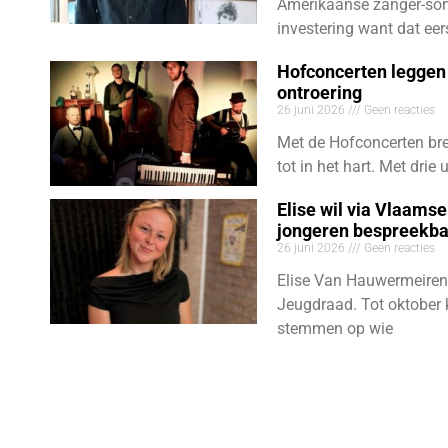
Amerikaanse zanger-son
investering want dat eer
Hofconcerten leggen 
ontroering
26 juni 2026
Geen reacties
Met de Hofconcerten bre
tot in het hart. Met dri
Elise wil via Vlaams
jongeren bespreekb
26 juni 2026
Geen reacties
Elise Van Hauwermeiren
Jeugdraad. Tot oktober 
stemmen op wie