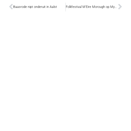
Baasrode nipt onderuit in Aalst
Folkfestival M’Eire Morough op MySpace