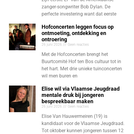
zanger-songwriter Bob Dylan. De
perfecte investering want dat eerste
Hofconcerten leggen focus op
ontmoeting, ontdekking en
ontroering
26 juni 2026
Geen reacties
Met de Hofconcerten brengt het
Buurtcomité Hof ten Bos cultuur tot in
het hart. Met drie unieke tuinconcerten
wil men buren en
Elise wil via Vlaamse Jeugdraad
mentale druk bij jongeren
bespreekbaar maken
26 juni 2026
Geen reacties
Elise Van Hauwermeiren (19) is
kandidaat voor de Vlaamse Jeugdraad.
Tot oktober kunnen jongeren tussen 12