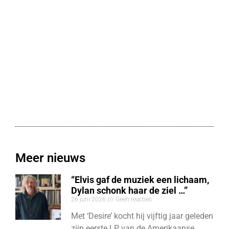
Meer nieuws
“Elvis gaf de muziek een lichaam,
Dylan schonk haar de ziel …”
26 juni 2026
Geen reacties
Met ‘Desire’ kocht hij vijftig jaar geleden
zijn eerste LP van de Amerikaanse