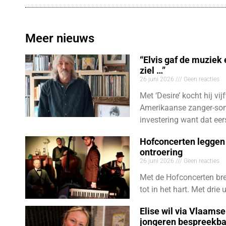
Meer nieuws
“Elvis gaf de muziek
ziel …”
26 juni 2026
Geen reacties
Met ‘Desire’ kocht hij vij
Amerikaanse zanger-son
investering want dat eer
Hofconcerten leggen 
ontroering
26 juni 2026
Geen reacties
Met de Hofconcerten bre
tot in het hart. Met dri
Elise wil via Vlaams
jongeren bespreekb