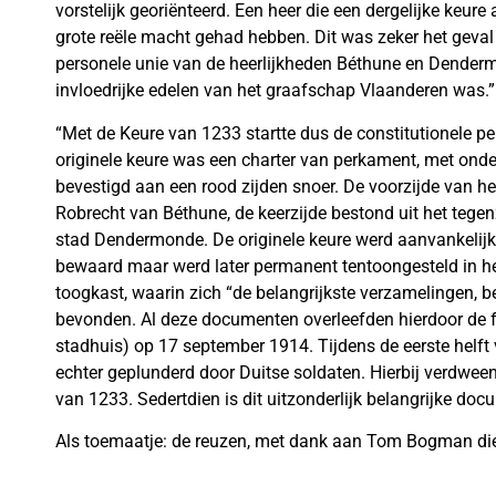
vorstelijk georiënteerd. Een heer die een dergelijke keur
grote reële macht gehad hebben. Dit was zeker het geval
personele unie van de heerlijkheden Béthune en Denderm
invloedrijke edelen van het graafschap Vlaanderen was.”
“Met de Keure van 1233 startte dus de constitutionele pe
originele keure was een charter van perkament, met onde
bevestigd aan een rood zijden snoer. De voorzijde van he
Robrecht van Béthune, de keerzijde bestond uit het tege
stad Dendermonde. De originele keure werd aanvankelij
bewaard maar werd later permanent tentoongesteld in h
toogkast, waarin zich “de belangrijkste verzamelingen, b
bevonden. Al deze documenten overleefden hierdoor de fa
stadhuis) op 17 september 1914. Tijdens de eerste hel
echter geplunderd door Duitse soldaten. Hierbij verdwe
van 1233. Sedertdien is dit uitzonderlijk belangrijke docu
Als toemaatje: de reuzen, met dank aan Tom Bogman die 