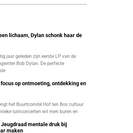
 een lichaam, Dylan schonk haar de
ftig jaar geleden zijn eerste LP van de
gwriter Bob Dylan. De perfecte
ste
focus op ontmoeting, ontdekking en
ngt het Buurtcomité Hof ten Bos cultuur
e unieke tuinconcerten wil men buren en
e Jeugdraad mentale druk bij
aar maken