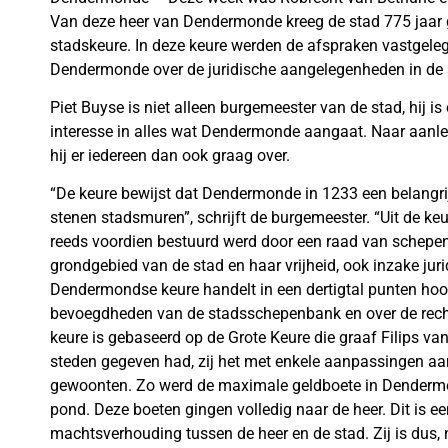
Van deze heer van Dendermonde kreeg de stad 775 jaar ge
stadskeure. In deze keure werden de afspraken vastgele
Dendermonde over de juridische aangelegenheden in de 
Piet Buyse is niet alleen burgemeester van de stad, hij is
interesse in alles wat Dendermonde aangaat. Naar aanlei
hij er iedereen dan ook graag over.
“De keure bewijst dat Dendermonde in 1233 een belangri
stenen stadsmuren”, schrijft de burgemeester. “Uit de ke
reeds voordien bestuurd werd door een raad van schepe
grondgebied van de stad en haar vrijheid, ook inzake ju
Dendermondse keure handelt in een dertigtal punten hoofd
bevoegdheden van de stadsschepenbank en over de recht
keure is gebaseerd op de Grote Keure die graaf Filips va
steden gegeven had, zij het met enkele aanpassingen aa
gewoonten. Zo werd de maximale geldboete in Denderm
pond. Deze boeten gingen volledig naar de heer. Dit is ee
machtsverhouding tussen de heer en de stad. Zij is dus, n