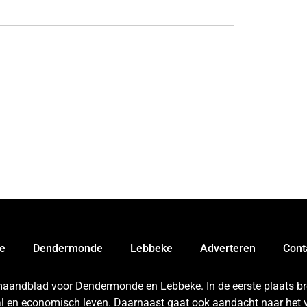
e
Dendermonde
Lebbeke
Adverteren
Cont
 maandblad voor Dendermonde en Lebbeke. In de eerste plaats bren
aal en economisch leven. Daarnaast gaat ook aandacht naar het v