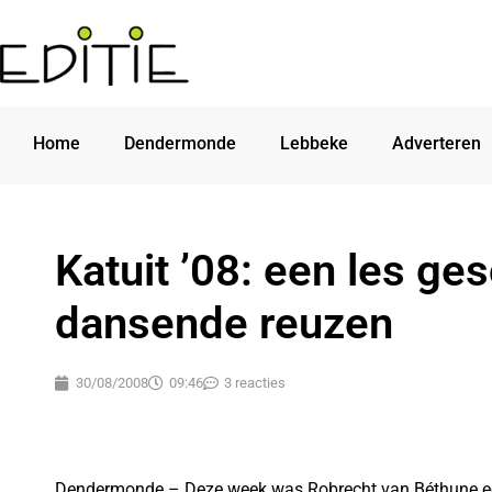
Home
Dendermonde
Lebbeke
Adverteren
Katuit ’08: een les ge
dansende reuzen
30/08/2008
09:46
3 reacties
Dendermonde – Deze week was Robrecht van Béthune een