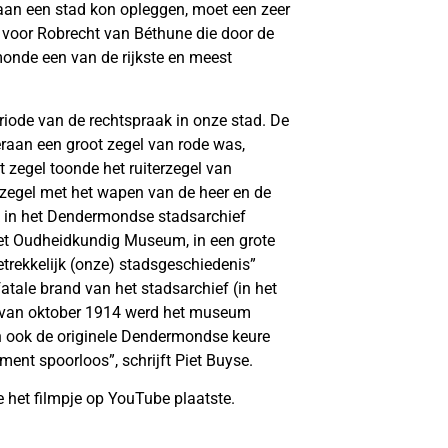
e aan een stad kon opleggen, moet een zeer
 voor Robrecht van Béthune die door de
onde een van de rijkste en meest
riode van de rechtspraak in onze stad. De
raan een groot zegel van rode was,
t zegel toonde het ruiterzegel van
nzegel met het wapen van de heer en de
k in het Dendermondse stadsarchief
et Oudheidkundig Museum, in een grote
etrekkelijk (onze) stadsgeschiedenis”
tale brand van het stadsarchief (in het
ft van oktober 1914 werd het museum
en ook de originele Dendermondse keure
ment spoorloos”, schrijft Piet Buyse.
het filmpje op YouTube plaatste.