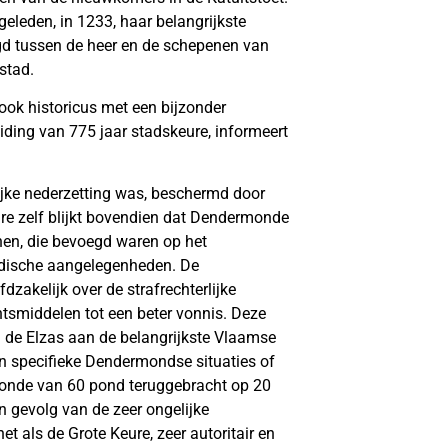
leden, in 1233, haar belangrijkste
gd tussen de heer en de schepenen van
stad.
 ook historicus met een bijzonder
ding van 775 jaar stadskeure, informeert
jke nederzetting was, beschermd door
ure zelf blijkt bovendien dat Dendermonde
nen, die bevoegd waren op het
ridische aangelegenheden. De
zakelijk over de strafrechterlijke
smiddelen tot een beter vonnis. Deze
n de Elzas aan de belangrijkste Vlaamse
n specifieke Dendermondse situaties of
onde van 60 pond teruggebracht op 20
n gevolg van de zeer ongelijke
et als de Grote Keure, zeer autoritair en