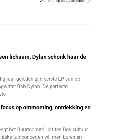
Waarheen op oudejaarsnacht?
 een lichaam, Dylan schonk haar de
ftig jaar geleden zijn eerste LP van de
gwriter Bob Dylan. De perfecte
ste
focus op ontmoeting, ontdekking en
ngt het Buurtcomité Hof ten Bos cultuur
e unieke tuinconcerten wil men buren en