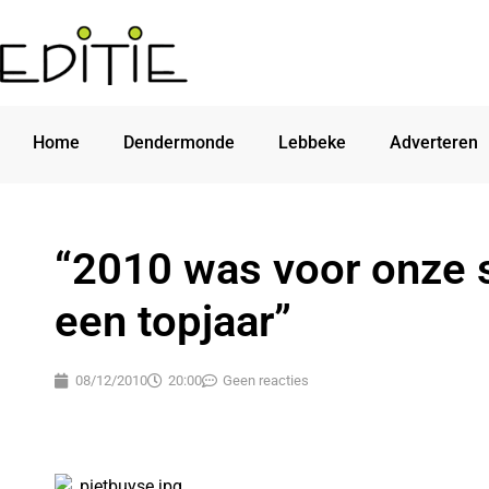
Home
Dendermonde
Lebbeke
Adverteren
“2010 was voor onze s
een topjaar”
08/12/2010
20:00
Geen reacties