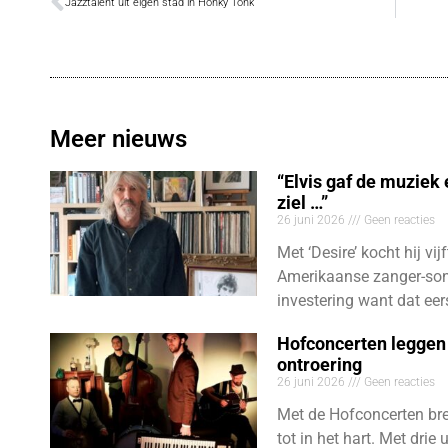
Jazztalent uit eigen stad in Honky Tonk
Meer nieuws
“Elvis gaf de muziek
ziel …”
26 juni 2026
Geen reacties
Met ‘Desire’ kocht hij vij
Amerikaanse zanger-son
investering want dat eer
Hofconcerten leggen 
ontroering
26 juni 2026
Geen reacties
Met de Hofconcerten bre
tot in het hart. Met dri