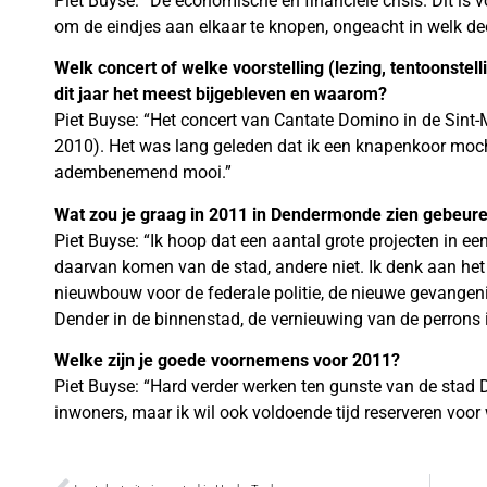
Piet Buyse: “De economische en financiële crisis. Dit is v
om de eindjes aan elkaar te knopen, ongeacht in welk de
Welk concert of welke voorstelling (lezing, tentoonstel
dit jaar het meest bijgebleven en waarom?
Piet Buyse: “Het concert van Cantate Domino in de Sint
2010). Het was lang geleden dat ik een knapenkoor mocht
adembenemend mooi.”
Wat zou je graag in 2011 in Dendermonde zien gebeur
Piet Buyse: “Ik hoop dat een aantal grote projecten in 
daarvan komen van de stad, andere niet. Ik denk aan het
nieuwbouw voor de federale politie, de nieuwe gevangeni
Dender in de binnenstad, de vernieuwing van de perrons in
Welke zijn je goede voornemens voor 2011?
Piet Buyse: “Hard verder werken ten gunste van de sta
inwoners, maar ik wil ook voldoende tijd reserveren voor 