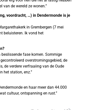
ooral erg voor hen die het al lastig hebben
el van de wereld ze wonen.”
ling, voordracht, …) in Dendermonde is je
-Margarethakerk in Grembergen (7 mei
 beluisteren. Ik vond het
en?
een beslissende fase komen. Sommige
 gecontroleerd overstromingsgebied, de
s, de verdere verfraaiing van de Oude
 het station, enz.”
d Dendermonde en haar meer dan 44.000
wat cultuur, ontspanning en rust.”