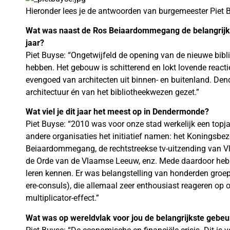
Hieronder lees je de antwoorden van burgemeester Piet 
Wat was naast de Ros Beiaardommegang de belangrijks
jaar?
Piet Buyse: “Ongetwijfeld de opening van de nieuwe bib
hebben. Het gebouw is schitterend en lokt lovende reac
evengoed van architecten uit binnen- en buitenland. Den
architectuur én van het bibliotheekwezen gezet.”
Wat viel je dit jaar het meest op in Dendermonde?
Piet Buyse: “2010 was voor onze stad werkelijk een topja
andere organisaties het initiatief namen: het Koningsbez
Beiaardommegang, de rechtstreekse tv-uitzending van Vl
de Orde van de Vlaamse Leeuw, enz. Mede daardoor he
leren kennen. Er was belangstelling van honderden groe
ere-consuls), die allemaal zeer enthousiast reageren op 
multiplicator-effect.”
Wat was op wereldvlak voor jou de belangrijkste gebeurt