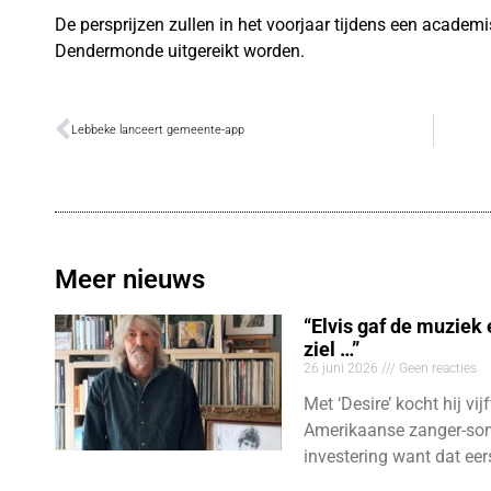
De persprijzen zullen in het voorjaar tijdens een academis
Dendermonde uitgereikt worden.
Lebbeke lanceert gemeente-app
Meer nieuws
“Elvis gaf de muziek
ziel …”
26 juni 2026
Geen reacties
Met ‘Desire’ kocht hij vij
Amerikaanse zanger-son
investering want dat eer