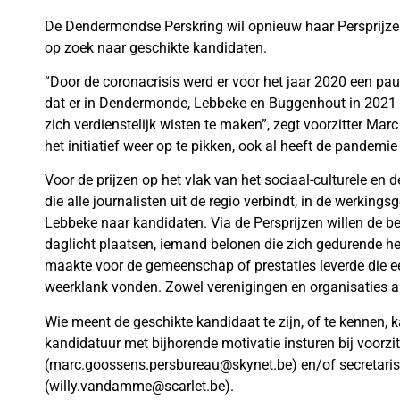
De Dendermondse Perskring wil opnieuw haar Persprijze
op zoek naar geschikte kandidaten.
“Door de coronacrisis werd er voor het jaar 2020 een pau
dat er in Dendermonde, Lebbeke en Buggenhout in 2021 
zich verdienstelijk wisten te maken”, zegt voorzitter M
het initiatief weer op te pikken, ook al heeft de pandemie
Voor de prijzen op het vlak van het sociaal-culturele en
die alle journalisten uit de regio verbindt, in de werk
Lebbeke naar kandidaten. Via de Persprijzen willen de bet
daglicht plaatsen, iemand belonen die zich gedurende het 
maakte voor de gemeenschap of prestaties leverde die een
weerklank vonden. Zowel verenigingen en organisaties a
Wie meent de geschikte kandidaat te zijn, of te kennen, 
kandidatuur met bijhorende motivatie insturen bij voorz
(marc.goossens.persbureau@skynet.be) en/of secretari
(willy.vandamme@scarlet.be).