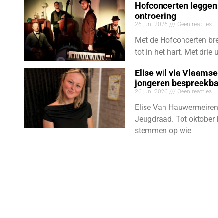
Hofconcerten leggen 
ontroering
26 juni 2026
Geen reacties
Met de Hofconcerten bre
tot in het hart. Met dri
Elise wil via Vlaams
jongeren bespreekb
26 juni 2026
Geen reacties
Elise Van Hauwermeiren
Jeugdraad. Tot oktober 
stemmen op wie