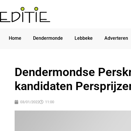
Home
Dendermonde
Lebbeke
Adverteren
Dendermondse Perskr
kandidaten Persprijze
03/01/2022
11:00