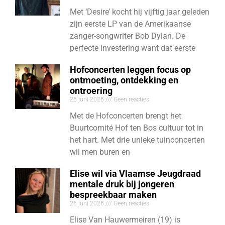
Met ‘Desire’ kocht hij vijftig jaar geleden
zijn eerste LP van de Amerikaanse
zanger-songwriter Bob Dylan. De
perfecte investering want dat eerste
Hofconcerten leggen focus op
ontmoeting, ontdekking en
ontroering
26 juni 2026
Geen reacties
Met de Hofconcerten brengt het
Buurtcomité Hof ten Bos cultuur tot in
het hart. Met drie unieke tuinconcerten
wil men buren en
Elise wil via Vlaamse Jeugdraad
mentale druk bij jongeren
bespreekbaar maken
26 juni 2026
Geen reacties
Elise Van Hauwermeiren (19) is