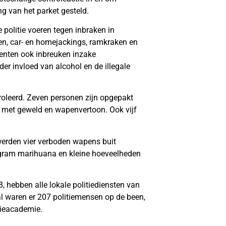
g van het parket gesteld.
e politie voeren tegen inbraken in
en, car- en homejackings, ramkraken en
enten ook inbreuken inzake
er invloed van alcohol en de illegale
roleerd. Zeven personen zijn opgepakt
al met geweld en wapenvertoon. Ook vijf
werden vier verboden wapens buit
 gram marihuana en kleine hoeveelheden
8, hebben alle lokale politiediensten van
 waren er 207 politiemensen op de been,
tieacademie.