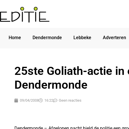
Home
Dendermonde
Lebbeke
Adverteren
25ste Goliath-actie in
Dendermonde
09/04/2008
16:22
Geen reacties
Dendermonde – Afgelopen nacht hield de politie een groo