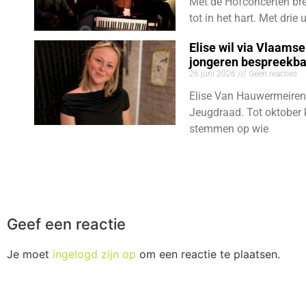
Met de Hofconcerten bre
tot in het hart. Met dri
Elise wil via Vlaams
jongeren bespreekb
26 juni 2026
Geen reacties
Elise Van Hauwermeiren
Jeugdraad. Tot oktober 
stemmen op wie
Geef een reactie
Je moet
ingelogd zijn op
om een reactie te plaatsen.