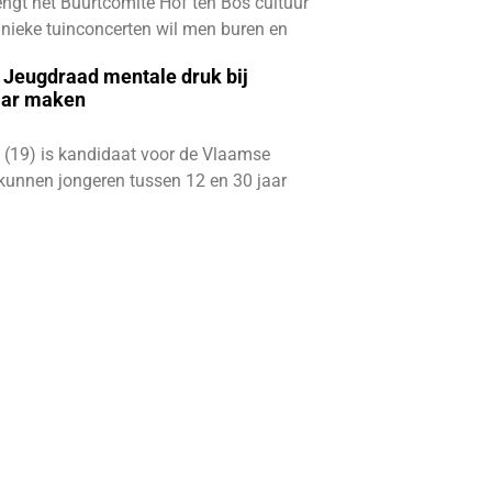
ngt het Buurtcomité Hof ten Bos cultuur
e unieke tuinconcerten wil men buren en
e Jeugdraad mentale druk bij
aar maken
 (19) is kandidaat voor de Vlaamse
kunnen jongeren tussen 12 en 30 jaar