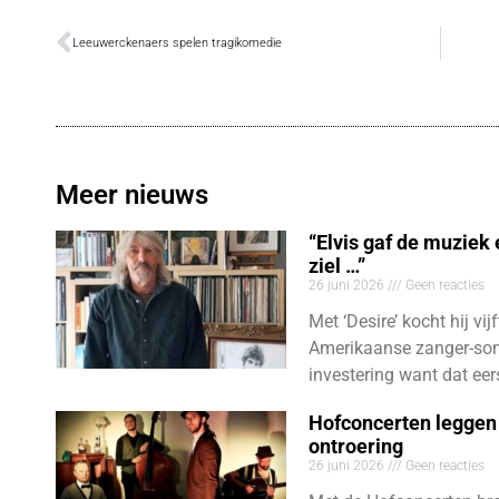
Leeuwerckenaers spelen tragikomedie
Meer nieuws
“Elvis gaf de muziek
ziel …”
26 juni 2026
Geen reacties
Met ‘Desire’ kocht hij vij
Amerikaanse zanger-son
investering want dat eer
Hofconcerten leggen 
ontroering
26 juni 2026
Geen reacties