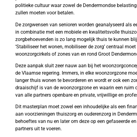
politieke cultuur waar zowel de Dendermondse belasting
zullen moeten voor betalen.
De zorgwensen van senioren worden geanalyseerd als een
in combinatie met een mobiele en kwaliteitsvolle thuiszo
zorgbehoevenden is zo lang mogelijk thuis te kunnen bl
‘Stabiliseer het wonen, mobiliseer de zorg’ centraal moe
woonzorgcirkels of zones van en rond Groot Dendermon
Deze aanpak sluit zeer nauw aan bij het woonzorgconcep
de Vlaamse regering. Immers, in elke woonzorgzone mo
langer thuis wonen te bevorderen en wordt er ook een zo
draaischijf is van de woonzorgzone en waarin een rui
van alle partners openbare en private, vrijwillige en profe
Dit masterplan moet zowel een inhoudelijke als een fina
aan voorzieningen thuiszorg en ouderenzorg in Denderm
behoeftes van nu en later om deze op een gefaseerde en 
partners uit te voeren.