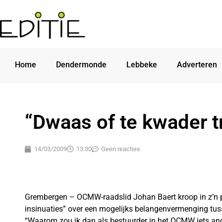
Home
Dendermonde
Lebbeke
Adverteren
“Dwaas of te kwader 
14/03/2009
13:30
Geen reacties
Grembergen – OCMW-raadslid Johan Baert kroop in z’n p
insinuaties” over een mogelijks belangenvermenging tus
“Waarom zou ik dan als bestuurder in het OCMW iets and