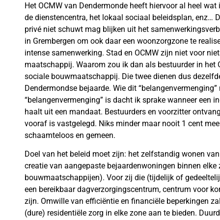
Het OCMW van Dendermonde heeft hiervoor al heel wat i
de dienstencentra, het lokaal sociaal beleidsplan, enz…
privé niet schuwt mag blijken uit het samenwerkingsverb
in Grembergen om ook daar een woonzorgzone te realiser
intense samenwerking. Stad en OCMW zijn niet voor nie
maatschappij. Waarom zou ik dan als bestuurder in het
sociale bouwmaatschappij. Die twee dienen dus dezelfde
Dendermondse bejaarde. Wie dit “belangenvermenging” 
“belangenvermenging” is dacht ik sprake wanneer een ind
haalt uit een mandaat. Bestuurders en voorzitter ontvang
vooraf is vastgelegd. Niks minder maar nooit 1 cent meer.
schaamteloos en gemeen.
Doel van het beleid moet zijn: het zelfstandig wonen van
creatie van aangepaste bejaardenwoningen binnen elke z
bouwmaatschappijen). Voor zij die (tijdelijk of gedeeltel
een bereikbaar dagverzorgingscentrum, centrum voor kortv
zijn. Omwille van efficiëntie en financiële beperkingen zal
(dure) residentiële zorg in elke zone aan te bieden. Duur