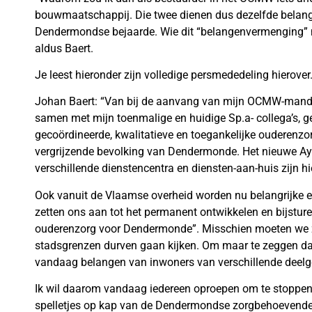
bouwmaatschappij. Die twee dienen dus dezelfde belange
Dendermondse bejaarde. Wie dit “belangenvermenging” n
aldus Baert.
Je leest hieronder zijn volledige persmededeling hierover
Johan Baert: “Van bij de aanvang van mijn OCMW-mandaa
samen met mijn toenmalige en huidige Sp.a- collega’s, 
gecoördineerde, kwalitatieve en toegankelijke ouderenzo
vergrijzende bevolking van Dendermonde. Het nieuwe A
verschillende dienstencentra en diensten-aan-huis zijn h
Ook vanuit de Vlaamse overheid worden nu belangrijke
zetten ons aan tot het permanent ontwikkelen en bijstur
ouderenzorg voor Dendermonde”. Misschien moeten we z
stadsgrenzen durven gaan kijken. Om maar te zeggen dat 
vandaag belangen van inwoners van verschillende deelg
Ik wil daarom vandaag iedereen oproepen om te stoppen m
spelletjes op kap van de Dendermondse zorgbehoevende