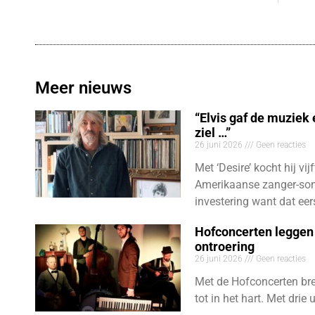
Meer nieuws
“Elvis gaf de muziek
ziel …”
26 juni 2026
Geen reacties
Met ‘Desire’ kocht hij vij
Amerikaanse zanger-son
investering want dat eer
Hofconcerten leggen 
ontroering
26 juni 2026
Geen reacties
Met de Hofconcerten bre
tot in het hart. Met dri