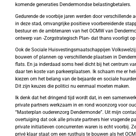
komende generaties Dendermondse belastingbetalers.
Gedurende de voorbije jaren werden door verschillende 
in deze stad, omvangrijke positieve voorbereidende stapp
bestuur en de ambtenaren van het OCMW van Dendermonde.
ontwerp van -Zorgstrategisch Plan- dat thans voorligt 
Ook de Sociale Huisvestingsmaatschappijen Volkswelz
bouwen of plannen op verschillende plaatsen in Dend
flats. En ja inderdaad soms heel dicht bij het centrum v
daar ten koste van parkeerplaatsen. Ik schaam me er hel
kiezen om het belang van de bejaarde en sociale huurder 
Dit zijn keuzes die politici nu eenmaal moeten maken.
Ik denk dat het dringend tijd wordt dat, in een samenw
private partners werkzaam in en rond woonzorg voor ou
“Masterplan ouderenzorg Dendermonde”. Uit mijn contacte
overtuiging dat ook alle private partners hier vragende par
private initiatieven concurrenten waren is echt voorbij. 
privé klaar staat om een rusthuis te bouwen als het OCM