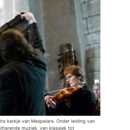
e kerkje van Mespelare. Onder leiding van
tterende muziek, van klassiek tot