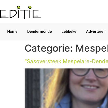
Home
Dendermonde
Lebbeke
Adverteren
Categorie:
Mespel
“Sasoversteek Mespelare-Denderb