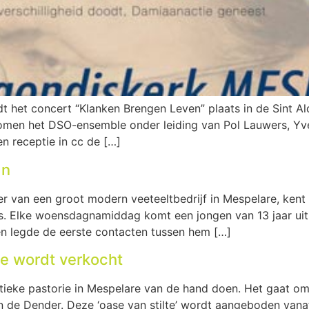
t het concert “Klanken Brengen Leven” plaats in de Sint A
men het DSO-ensemble onder leiding van Pol Lauwers, Yves 
n receptie in cc de […]
an
ster van een groot modern veeteeltbedrijf in Mespelare, ken
n is. Elke woensdagnamiddag komt een jongen van 13 jaar 
en legde de eerste contacten tussen hem […]
re wordt verkocht
tieke pastorie in Mespelare van de hand doen. Het gaat o
an de Dender. Deze ‘oase van stilte’ wordt aangeboden vana