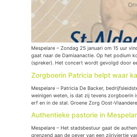
Mespelare – Zondag 25 januari om 15 uur vind
gaat naar de Damiaanactie. Op het podium ko
(spreker). Het concert wordt gevolgd door ee
Zorgboerin Patricia helpt waar k
Mespelare – Patricia De Backer, bedrijfsleid
weinigen weten, is dat zij tevens zorgboeri
erf en in de stal. Groene Zorg Oost-Vlaander
Authentieke pastorie in Mespela
Mespelare – Het stadsbestuur gaat de authen
grenzend aan de oever van een zijriviertje v