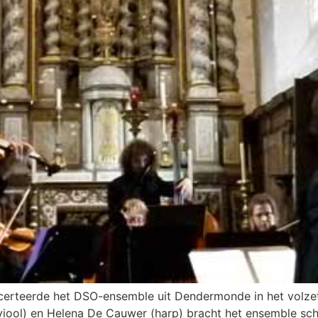
erteerde het DSO-ensemble uit Dendermonde in het volzett
viool) en Helena De Cauwer (harp) bracht het ensemble schi