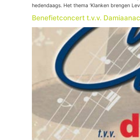
hedendaags. Het thema ‘Klanken brengen Leve
Benefietconcert t.v.v. Damiaanac