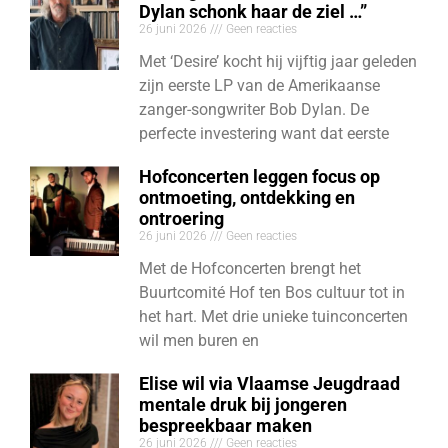
Dylan schonk haar de ziel …”
26 juni 2026
Geen reacties
Met ‘Desire’ kocht hij vijftig jaar geleden
zijn eerste LP van de Amerikaanse
zanger-songwriter Bob Dylan. De
perfecte investering want dat eerste
Hofconcerten leggen focus op
ontmoeting, ontdekking en
ontroering
26 juni 2026
Geen reacties
Met de Hofconcerten brengt het
Buurtcomité Hof ten Bos cultuur tot in
het hart. Met drie unieke tuinconcerten
wil men buren en
Elise wil via Vlaamse Jeugdraad
mentale druk bij jongeren
bespreekbaar maken
26 juni 2026
Geen reacties