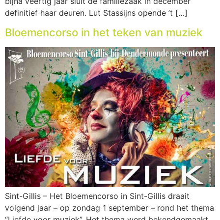
bijna veertig jaar sluit de familiezaak in december
definitief haar deuren. Lut Stassijns opende ’t […]
Bloemencorso in het teken van muziek
Sint-Gillis – Het Bloemencorso in Sint-Gillis draait
volgend jaar – op zondag 1 september – rond het thema
“Liefde voor muziek”. Het thema werd bekendgemaakt